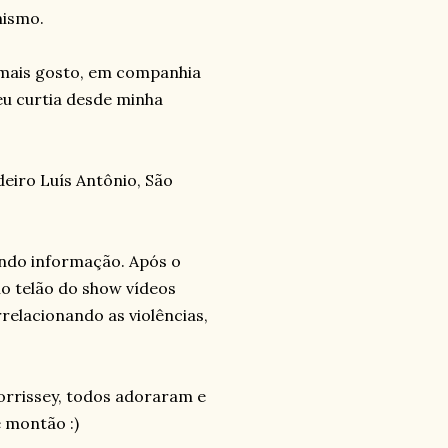
nismo.
 mais gosto, em companhia
eu curtia desde minha
deiro Luís Antônio, São
endo informação. Após o
no telão do show vídeos
elacionando as violências,
orrissey, todos adoraram e
e montão :)