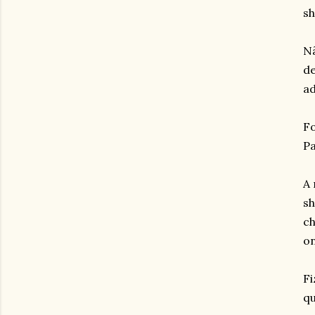
sh
Nã
de
ad
Fo
Pa
A 
sh
ch
on
Fi
qu