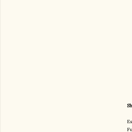
Sh
Es
Fu