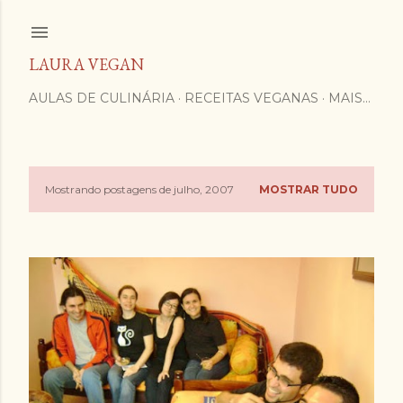
Pular para o conteúdo principal
LAURA VEGAN
AULAS DE CULINÁRIA
RECEITAS VEGANAS
MAIS…
Mostrando postagens de julho, 2007
MOSTRAR TUDO
P
o
s
t
a
g