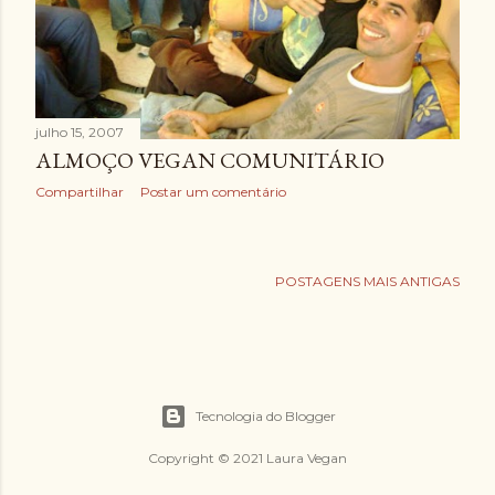
e
n
s
julho 15, 2007
ALMOÇO VEGAN COMUNITÁRIO
Compartilhar
Postar um comentário
POSTAGENS MAIS ANTIGAS
Tecnologia do Blogger
Copyright © 2021 Laura Vegan