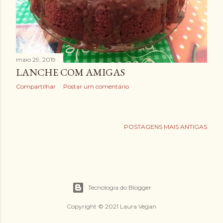
e
n
s
maio 29, 2019
LANCHE COM AMIGAS
Compartilhar
Postar um comentário
POSTAGENS MAIS ANTIGAS
Tecnologia do Blogger
Copyright © 2021 Laura Vegan