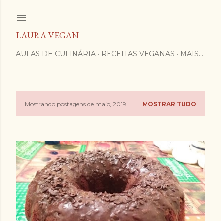
Pular para o conteúdo principal
LAURA VEGAN
AULAS DE CULINÁRIA
RECEITAS VEGANAS
MAIS…
Mostrando postagens de maio, 2019
MOSTRAR TUDO
P
o
s
t
a
g