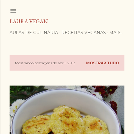
Pular para o conteúdo principal
LAURA VEGAN
AULAS DE CULINÁRIA
RECEITAS VEGANAS
MAIS…
Mostrando postagens de abril, 2013
MOSTRAR TUDO
P
o
s
t
a
g