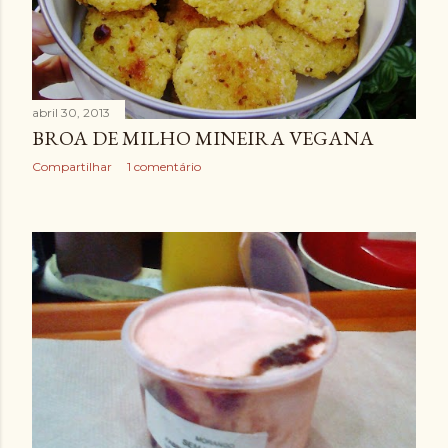
e
n
s
abril 30, 2013
BROA DE MILHO MINEIRA VEGANA
Compartilhar
1 comentário