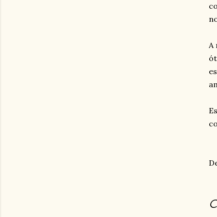
co
n
A 
ót
es
am
Es
c
De
C