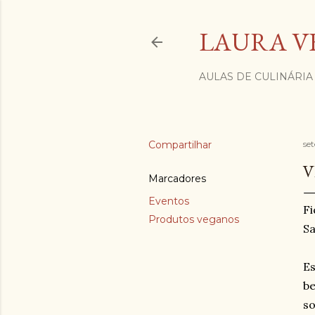
LAURA V
AULAS DE CULINÁRIA
Compartilhar
se
V
Marcadores
Eventos
Fi
Produtos veganos
Sa
Es
be
so