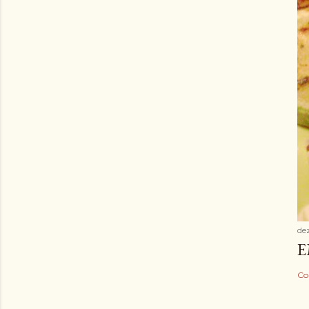
de
E
Co