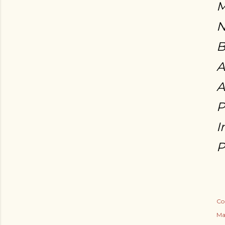
M
N
B
A
A
P
I
P
Co
Ma