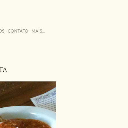
OS
CONTATO
MAIS…
TA