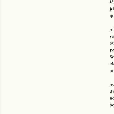
Já
je
qu
A 
so
ou
po
So
id
am
Ac
da
no
bo