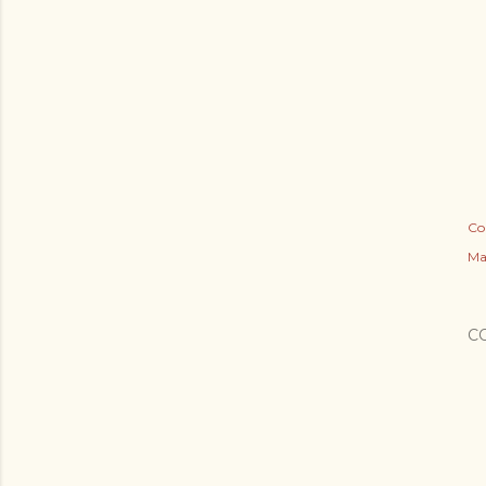
Co
Ma
C