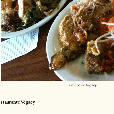
almoço do Vegacy
staurante Vegacy