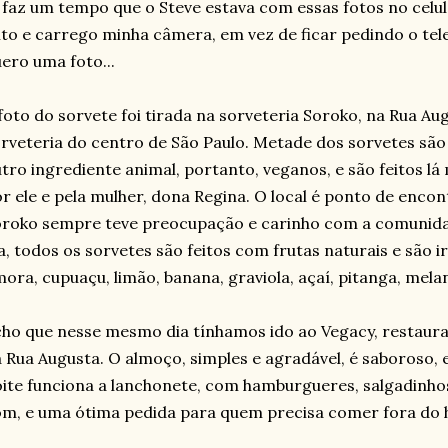
 faz um tempo que o Steve estava com essas fotos no celu
ito e carrego minha câmera, em vez de ficar pedindo o tel
ero uma foto...
foto do sorvete foi tirada na sorveteria Soroko, na Rua Aug
rveteria do centro de São Paulo. Metade dos sorvetes são
tro ingrediente animal, portanto, veganos, e são feitos l
r ele e pela mulher, dona Regina. O local é ponto de enco
roko sempre teve preocupação e carinho com a comunidad
a, todos os sorvetes são feitos com frutas naturais e são ir
ora, cupuaçu, limão, banana, graviola, açaí, pitanga, melanc
ho que nesse mesmo dia tínhamos ido ao Vegacy, restaura
 Rua Augusta. O almoço, simples e agradável, é saboroso, 
ite funciona a lanchonete, com hamburgueres, salgadinhos
m, e uma ótima pedida para quem precisa comer fora do 