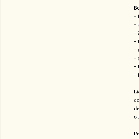
Bo
- 
- 
- 
- 
- 
- 
- 
- 
Li
co
de
o 
Pe