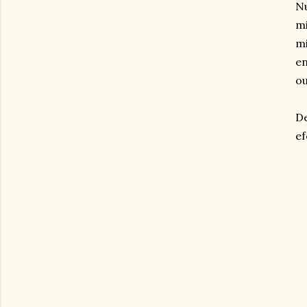
Nu
mi
mi
en
ou
De
ef