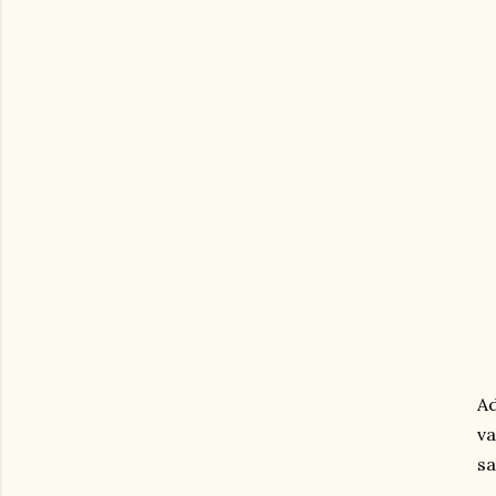
Ad
va
sa