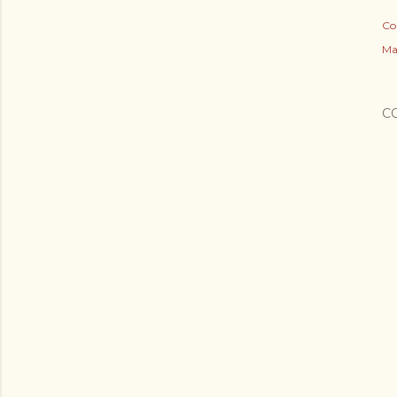
Co
Ma
C