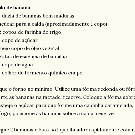
lo de banana
1 dúzia de bananas bem maduras
açúcar para a calda (aproximadamente 1 copo)
2 copos de farinha de trigo
1 copo de açúcar
meio copo de óleo vegetal
gotas de essência de baunilha
1 copo de água
1 colher de fermento químico em pó
que o forno no mínimo. Utilize uma fôrma redonda ou fôr
rte as bananas na metade, reserve. Coloque a fôrma sobr
speje o açúcar para que forme uma caldinha caramelada,
fogo, posicione as bananas sobre a calda, reserve.
gue 2 bananas e bata no liquidificador rapidamente com m