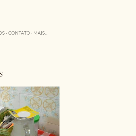
OS
CONTATO
MAIS…
S