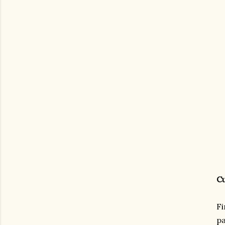
Cu
Fi
pa