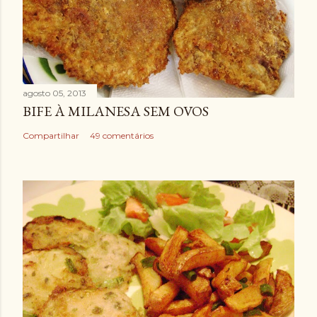
c
o
m
e
n
agosto 05, 2013
t
BIFE À MILANESA SEM OVOS
á
Compartilhar
49 comentários
r
i
o